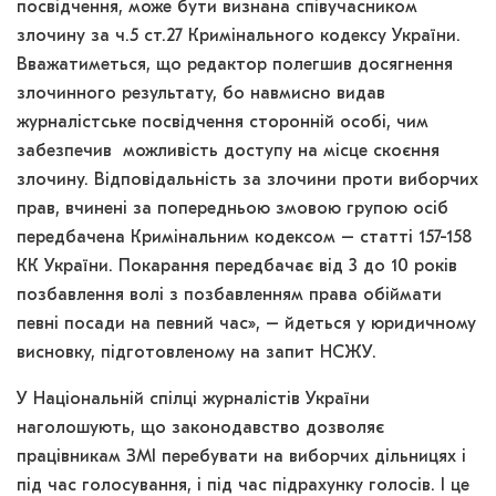
посвідчення, може бути визнана співучасником
злочину за ч.5 ст.27 Кримінального кодексу України.
Вважатиметься, що редактор полегшив досягнення
злочинного результату, бо навмисно видав
журналістське посвідчення сторонній особі, чим
забезпечив можливість доступу на місце скоєння
злочину. Відповідальність за злочини проти виборчих
прав, вчинені за попередньою змовою групою осіб
передбачена Кримінальним кодексом – статті 157-158
КК України. Покарання передбачає від 3 до 10 років
позбавлення волі з позбавленням права обіймати
певні посади на певний час», – йдеться у юридичному
висновку, підготовленому на запит НСЖУ.
У Національній спілці журналістів України
наголошують, що законодавство дозволяє
працівникам ЗМІ перебувати на виборчих дільницях і
під час голосування, і під час підрахунку голосів. І це