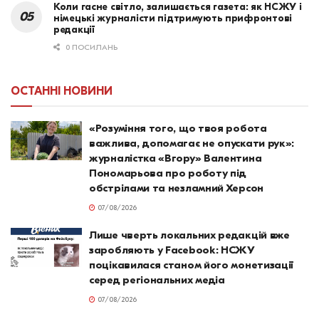
Коли гасне світло, залишається газета: як НСЖУ і
німецькі журналісти підтримують прифронтові
редакції
0 ПОСИЛАНЬ
ОСТАННІ НОВИНИ
«Розуміння того, що твоя робота
важлива, допомагає не опускати рук»:
журналістка «Вгору» Валентина
Пономарьова про роботу під
обстрілами та незламний Херсон
07/08/2026
Лише чверть локальних редакцій вже
заробляють у Facebook: НСЖУ
поцікавилася станом його монетизації
серед регіональних медіа
07/08/2026