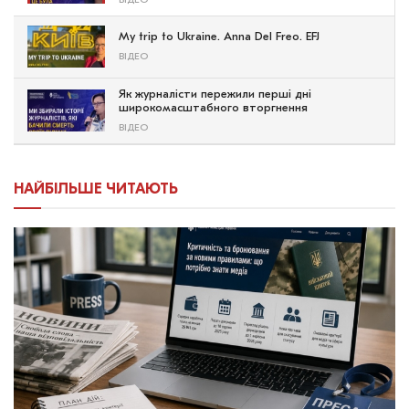
ВІДЕО
My trip to Ukraine. Anna Del Freo. EFJ
ВІДЕО
Як журналісти пережили перші дні
широкомасштабного вторгнення
ВІДЕО
НАЙБІЛЬШЕ ЧИТАЮТЬ