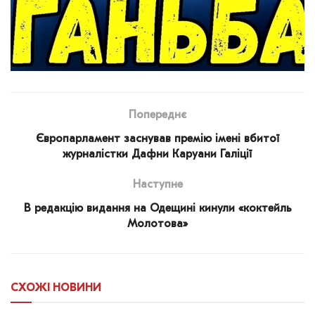
Попереднє
Європарламент заснував премію імені вбитої
журналістки Дафни Каруани Галіції
Наступне
В редакцію видання на Одещині кинули «коктейль
Молотова»
СХОЖІ
НОВИНИ