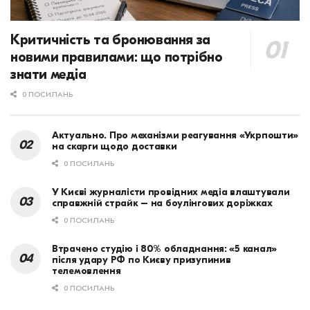
Критичність та бронювання за
новими правилами: що потрібно
знати медіа
0 ПОСИЛАНЬ
Актуально. Про механізми реагування «Укрпошти»
на скарги щодо доставки
0 ПОСИЛАНЬ
У Києві журналісти провідних медіа влаштували
справжній страйк – на боулінгових доріжках
0 ПОСИЛАНЬ
Втрачено студію і 80% обладнання: «5 канал»
після удару РФ по Києву призупинив
телемовлення
0 ПОСИЛАНЬ