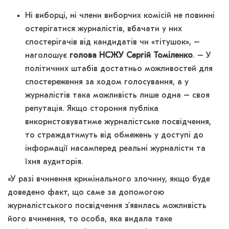
Ні виборці, ні члени виборчих комісій не повинні
остерігатися журналістів, вбачати у них
спостерігачів від кандидатів чи «тітушок», –
наголошує
голова НСЖУ Сергій Томіленко
. – У
політичних штабів достатньо можливостей для
спостереження за ходом голосування, а у
журналістів така можливість лише одна – своя
репутація. Якщо стороння публіка
використовуватиме журналістське посвідчення,
то страждатимуть від обмежень у доступі до
інформації насамперед реальні журналісти та
їхня аудиторія.
«У разі вчинення кримінального злочину, якщо буде
доведено факт, що саме за допомогою
журналістського посвідчення з’явилась можливість
його вчинення, то особа, яка видала таке